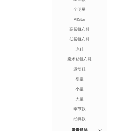
全明星
AllStar
高帮帆布鞋
低帮帆布鞋
凉鞋
魔术贴帆布鞋
运动鞋
婴童
小童
大童
季节款
经典款
男童服装