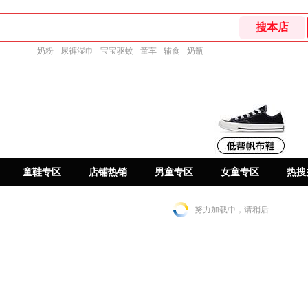
奶粉
尿裤湿巾
宝宝驱蚊
童车
辅食
奶瓶
童鞋专区
店铺热销
男童专区
女童专区
热搜
努力加载中，请稍后...