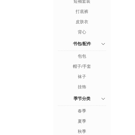
短袖套装
打底裤
皮肤衣
背心
书包/配件
包包
帽子/手套
袜子
挂饰
季节分类
春季
夏季
秋季