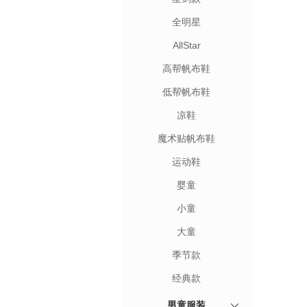
全明星
AllStar
高帮帆布鞋
低帮帆布鞋
凉鞋
魔术贴帆布鞋
运动鞋
婴童
小童
大童
季节款
经典款
男童服装