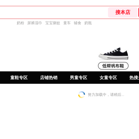
奶粉
尿裤湿巾
宝宝驱蚊
童车
辅食
奶瓶
童鞋专区
店铺热销
男童专区
女童专区
热搜
努力加载中，请稍后...