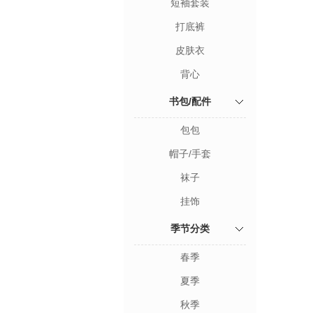
短袖套装
打底裤
皮肤衣
背心
书包/配件
包包
帽子/手套
袜子
挂饰
季节分类
春季
夏季
秋季