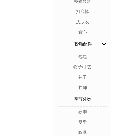
短袖套装
打底裤
皮肤衣
背心
书包/配件
包包
帽子/手套
袜子
挂饰
季节分类
春季
夏季
秋季