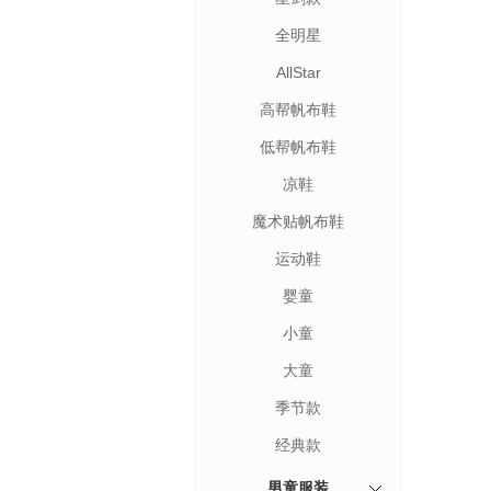
全明星
AllStar
高帮帆布鞋
低帮帆布鞋
凉鞋
魔术贴帆布鞋
运动鞋
婴童
小童
大童
季节款
经典款
男童服装