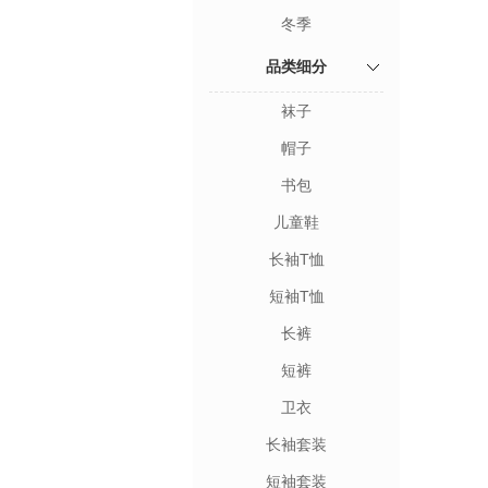
冬季
品类细分
袜子
帽子
书包
儿童鞋
长袖T恤
短袖T恤
长裤
短裤
卫衣
长袖套装
短袖套装