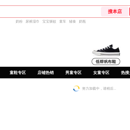
奶粉
尿裤湿巾
宝宝驱蚊
童车
辅食
奶瓶
童鞋专区
店铺热销
男童专区
女童专区
热搜
努力加载中，请稍后...